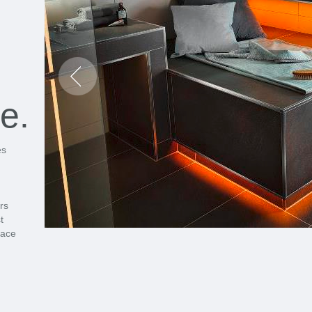
re.
és
rs
t
pace