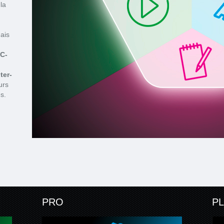
la
ais
C-
ter-
urs
s.
PRO
P