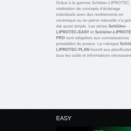
Grâce à la gamme Schlüter-LIPROTEC, 
réalisation de concepts d’éclairage
individuels avec des revêtements en
céramique ou en pierre naturelle n'a jam
été aussi simple. Les séries
Schlüter-
LIPROTEC-EASY
et
Schlüter-LIPROTE
PRO
sont adaptées aux connaissances
préalables du poseur. La rubrique
Schlü
LIPROTEC-PLAN
fournit aux planificate
tous les outils et informations nécessaire
EASY