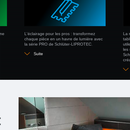
une
L'éclairage pour les pros : transformez
La 
chaque pièce en un havre de lumière avec
tab
la série PRO de Schlüter-LIPROTEC.
uti
les 
Suite
Sch
cré
: