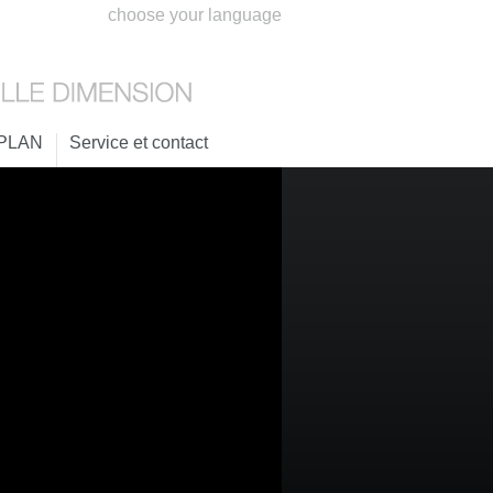
choose your language
PLAN
Service et contact