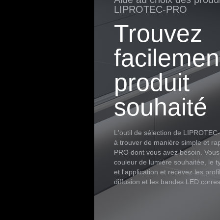
LIPROTEC-PRO
Trouvez
facilemen
produit
souhaité
L'outil de sélection de LIPROTE
à trouver de manière simple et rap
PRO dont vous avez besoin. Vous 
couleur de lumière souhaitée, le t
et l'application et recevez les prof
diffusion et les bandes LED corre