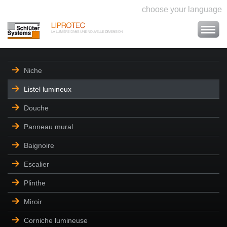
choose your language
Niche
Listel lumineux
Douche
Panneau mural
Baignoire
Escalier
Plinthe
Miroir
Corniche lumineuse