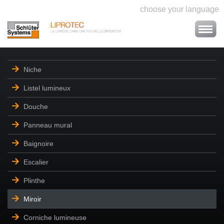
choose your language
Niche
Listel lumineux
Douche
Panneau mural
Baignoire
Escalier
Plinthe
Miroir
Corniche lumineuse