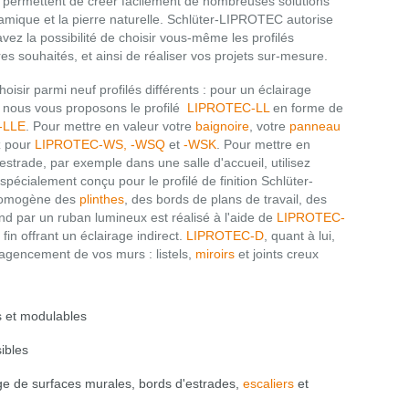
permettent de créer facilement de nombreuses solutions
ramique et la pierre naturelle. Schlüter-LIPROTEC autorise
vez la possibilité de choisir vous-même les profilés
s souhaités, et ainsi de réaliser vos projets sur-mesure.
r parmi neuf profilés différents : pour un éclairage
 nous vous proposons le profilé
LIPROTEC-LL
en forme de
-LLE
. Pour mettre en valeur votre
baignoire
, votre
panneau
z pour
LIPROTEC-WS, -WSQ
et
-WSK
. Pour mettre en
estrade, par exemple dans une salle d'accueil, utilisez
spécialement conçu pour le profilé de finition Schlüter-
homogène des
plinthes
, des bords de plans de travail, des
fond par un ruban lumineux est réalisé à l'aide de
LIPROTEC-
t fin offrant un éclairage indirect.
LIPROTEC-D
, quant à lui,
l'agencement de vos murs : listels,
miroirs
et joints creux
s et modulables
ibles
ge de surfaces murales, bords d'estrades,
escaliers
et