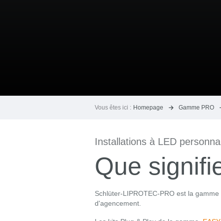
Vous êtes ici :
Homepage
Gamme PRO
Installations à LED personna
Que signif
Schlüter-LIPROTEC-PRO est la gamme pou
d'agencement.