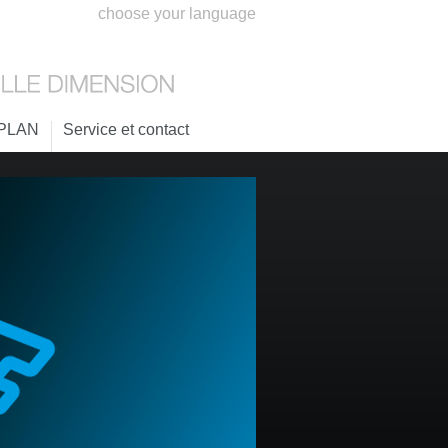
choose your language
PLAN
Service et contact