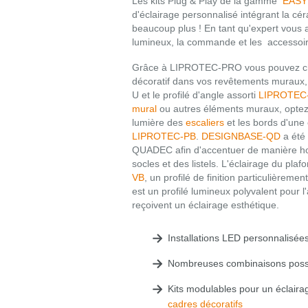
Les kits Plug & Play de la gamme
EASY
d'éclairage personnalisé intégrant la cé
beaucoup plus ! En tant qu'expert vous a
lumineux, la commande et les accessoire
Grâce à LIPROTEC-PRO vous pouvez choisi
décoratif dans vos revêtements muraux,
U et le profilé d'angle assorti
LIPROTEC
mural
ou autres éléments muraux, opte
lumière des
escaliers
et les bords d'une 
LIPROTEC-PB
.
DESIGNBASE-QD
a été 
QUADEC afin d'accentuer de manière 
socles et des listels. L'éclairage du pla
VB
, un profilé de finition particulièremen
est un profilé lumineux polyvalent pour 
reçoivent un éclairage esthétique.
Installations LED personnalisée
Nombreuses combinaisons poss
Kits modulables pour un éclaira
cadres décoratifs